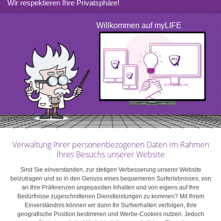
Wir respektieren Ihre Privatsphäre!
eingetreten ist.
Willkommen auf myLIFE
Der Spielerfehlschluss beschreibt eine kognitive
Verzerrung, die statistischen Gesetzmäßigkeiten
zuwiderläuft. Das heißt, wir neigen zu dem Glauben,
dass ein Ereignis unwahrscheinlicher wird, wenn es in
der Vergangenheit häufiger als von uns erwartet
eingetreten ist. Dieser Irrtum ist auch unter dem Begriff
Monte-Carlo-Fehler bekannt, der auf einen Vorfall
zurückgeht, der sich 1913 in einer Spielbank des
Verwaltung Ihrer personenbezogenen Daten im Rahmen
Ihres Besuchs unserer Website
Fürstentums ereignete. Während einer Roulette-Partie ist
die Kugel 26 Mal hintereinander auf Schwarz gefallen.
Sind Sie einverstanden, zur stetigen Verbesserung unserer Website
beizutragen und so in den Genuss eines bequemeren Surferlebnisses, von
Da die Spieler nicht glauben konnten, dass die Kugel
an Ihre Präferenzen angepassten Inhalten und von eigens auf Ihre
weiterhin auf Schwarz fallen wird, haben sie Spiel um
Bedürfnisse zugeschnittenen Dienstleistungen zu kommen? Mit Ihrem
Spiel gegen die Farbe gewettet und damals mehrere
Einverständnis können wir dann Ihr Surfverhalten verfolgen, Ihre
geografische Position bestimmen und Werbe-Cookies nutzen. Jedoch
Millionen Francs verloren.