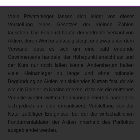
Viele Privatanleger lassen sich leider von dieser
Vorstellung eines Gesetzes der kleinen Zahlen
täuschen. Die Folge ist häufig der verfrühte Verkauf von
Aktien, deren Wert unablässig steigt, und zwar unter dem
Vorwand, dass es sich um eine bald endende
Gewinnerserie handele, der Höhepunkt erreicht sei und
der Kurs nur noch fallen könne. Andersherum halten
viele Kleinanleger zu lange und ohne rationale
Begründung an Aktien mit sinkenden Kursen fest, da sie
wie ein Spieler im Kasino denken, dass sie die erlittenen
Verluste wieder wettmachen können. Hierbei handelt es
sich jedoch um eine romantisierte Vorstellung von der
Natur zufälliger Ereignisse, bei der die wirtschaftlichen
Fundamentaldaten der Aktien innerhalb des Portfolios
ausgeblendet werden.