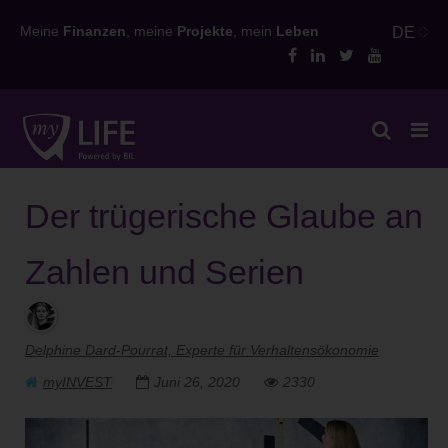
Skip
Meine
Finanzen
, meine
Projekte
, mein
Leben
DE
to
content
Der trügerische Glaube an
Zahlen und Serien
Delphine Dard-Pourrat, Experte für Verhaltensökonomie
myINVEST
Juni 26, 2020
2330