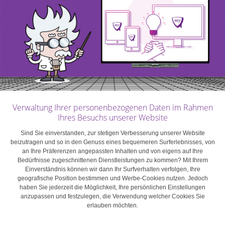
erforderlichen Recherchen und Untersuchungen
durchzuführen. Die Dauer einer Versteigerung ist
meistens auf sechs oder zwölf Monate begrenzt; bis
dahin kann der Käufer das Geld bei einem
konventionellen Darlehensgeber aufnehmen. Die Zinsen
sind höher als bei einer normalen Finanzierung.
Selbstbau-Darlehen können für all jene interessant sein,
Verwaltung Ihrer personenbezogenen Daten im Rahmen
Ihres Besuchs unserer Website
die den Bau ihres Eigenheims von Anfang an selbst
in die Hand nehmen wollen
. Diese Art von
Sind Sie einverstanden, zur stetigen Verbesserung unserer Website
Hypothekendarlehen wird vom Darlehensnehmer
beizutragen und so in den Genuss eines bequemeren Surferlebnisses, von
an Ihre Präferenzen angepassten Inhalten und von eigens auf Ihre
meistens über einen längeren Zeitraum in Tranchen in
Bedürfnisse zugeschnittenen Dienstleistungen zu kommen? Mit Ihrem
Anspruch genommen – immer dann, wenn bestimmte
Einverständnis können wir dann Ihr Surfverhalten verfolgen, Ihre
geografische Position bestimmen und Werbe-Cookies nutzen. Jedoch
Bauabschnitte abgeschlossen sind, z. B. wenn das
haben Sie jederzeit die Möglichkeit, Ihre persönlichen Einstellungen
Fundament gelegt oder das Dach gedeckt ist. Eventuell
anzupassen und festzulegen, die Verwendung welcher Cookies Sie
erlauben möchten.
muss der Hausbesitzer bestimmte zugelassene
Baufirmen beauftragen und den Baufortschritt laufend