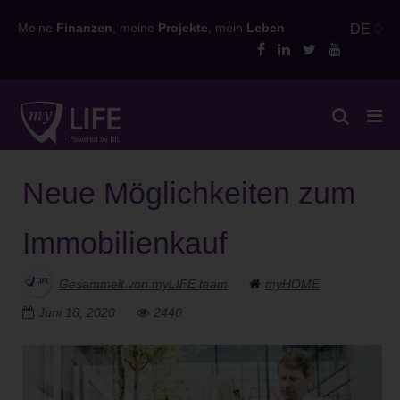
Skip
Meine
Finanzen
, meine
Projekte
, mein
Leben
DE
to
content
Neue Möglichkeiten zum
Immobilienkauf
Gesammelt von myLIFE team
myHOME
Juni 18, 2020
2440