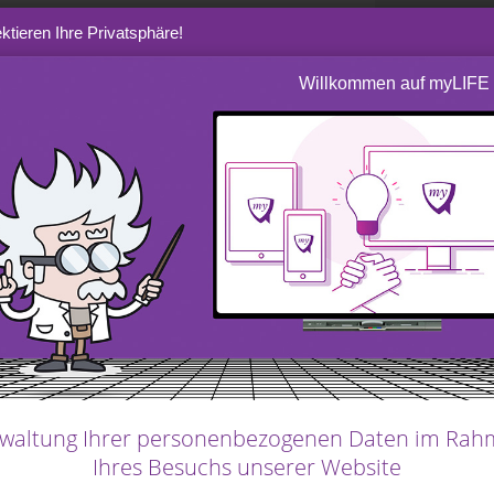
ktieren Ihre Privatsphäre!
Willkommen auf myLIFE
 ist, geht der Ruhestand häufig mit einem
 Dies müssen Sie bereits
mehrere Jahre im
 Ihren Lebensstandard zu halten, wenn es
ßen, gezielte Ersparnisse aufbauen, in
e Tilgung Ihrer Kredite (Immobilienkredit,
hlossen ist.
 geben weniger für Fahrten, Kleidung oder
hre Freizeitausgaben ebenso steigen wie die
hre Gesundheit. Nehmen Sie sich die Zeit für
t Sie
Ihr Budget bestmöglich abstimmen
waltung Ihrer personenbezogenen Daten im Ra
Ihres Besuchs unserer Website
hrer Aktivitäten