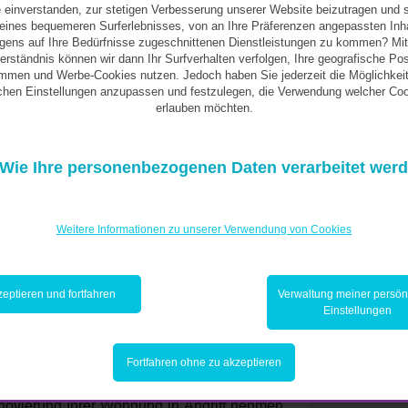
 einverstanden, zur stetigen Verbesserung unserer Website beizutragen und 
ines bequemeren Surferlebnisses, von an Ihre Präferenzen angepassten Inh
 Weise vermeiden Sie
igens auf Ihre Bedürfnisse zugeschnittenen Dienstleistungen zu kommen? Mit
erständnis können wir dann Ihr Surfverhalten verfolgen, Ihre geografische Pos
mmen und Werbe-Cookies nutzen. Jedoch haben Sie jederzeit die Möglichkeit
eit oder der
ichen Einstellungen anzupassen und festzulegen, die Verwendung welcher Coo
erlauben möchten.
Ruhestand sind!
Wie Ihre personenbezogenen Daten verarbeitet wer
Weitere Informationen zu unserer Verwendung von Cookies
 eigenen Wünschen zu fragen und sich neue,
che Aktivitäten, Vorhaben und Hobbys sind
en? In welchen Bereichen möchten Sie sich
eptieren und fortfahren
Verwaltung meiner persön
Einstellungen
aß machen? Hierbei ist eine Planung Ihrer
Sie das Gefühl der Nutzlosigkeit oder der
Fortfahren ohne zu akzeptieren
novierung Ihrer Wohnung in Angriff nehmen,