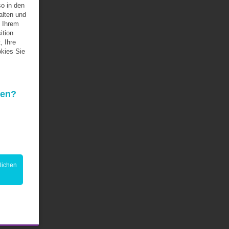
so in den
alten und
 Ihrem
ition
, Ihre
kies Sie
den?
lichen