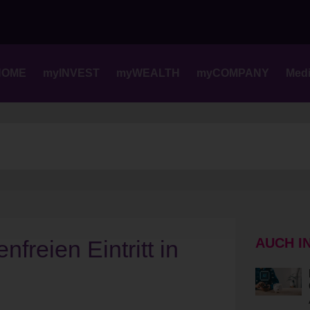
Skip
to
content
HOME
myINVEST
myWEALTH
myCOMPANY
Med
AUCH I
freien Eintritt in