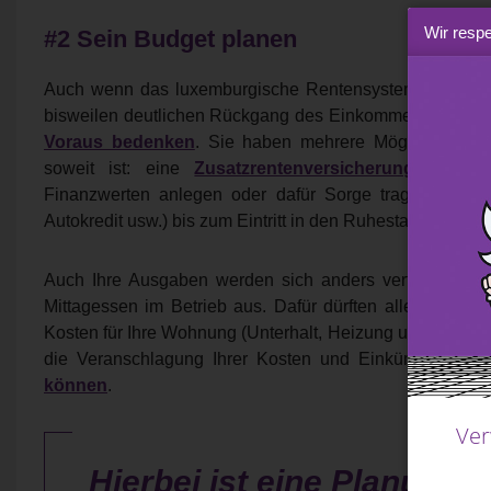
Wir respe
#2 Sein Budget planen
Auch wenn das luxemburgische Rentensystem großzügig
bisweilen deutlichen Rückgang des Einkommens einher.
Voraus bedenken
. Sie haben mehrere Möglichkeiten,
soweit ist: eine
Zusatzrentenversicherung
abschlie
Finanzwerten anlegen oder dafür Sorge tragen, dass di
Autokredit usw.) bis zum Eintritt in den Ruhestand abgesc
Auch Ihre Ausgaben werden sich anders verteilen. Sie
Mittagessen im Betrieb aus. Dafür dürften allerdings I
Kosten für Ihre Wohnung (Unterhalt, Heizung usw.) oder I
die Veranschlagung Ihrer Kosten und Einkünfte, dami
können
.
Ver
Hierbei ist eine Planung I