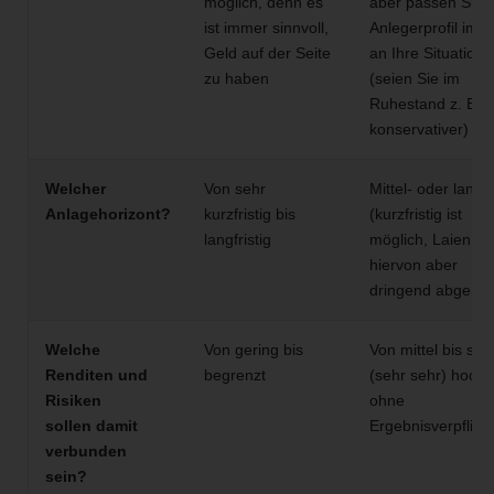
möglich, denn es
aber passen Sie I
ist immer sinnvoll,
Anlegerprofil imm
Geld auf der Seite
an Ihre Situation 
zu haben
(seien Sie im
Ruhestand z. B.
konservativer)
Welcher
Von sehr
Mittel- oder langfr
Anlagehorizont?
kurzfristig bis
(kurzfristig ist
langfristig
möglich, Laien wi
hiervon aber
dringend abgerat
Welche
Von gering bis
Von mittel bis seh
Renditen und
begrenzt
(sehr sehr) hoch
Risiken
ohne
sollen damit
Ergebnisverpflich
verbunden
sein?