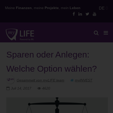
Skip
Meine
Finanzen
, meine
Projekte
, mein
Leben
DE
to
content
Sparen oder Anlegen:
Welche Option wählen?
Gesammelt von myLIFE team
myINVEST
Juli 14, 2017
4620