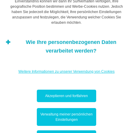
Einverständnis können wir dann Ihr Surfverhalten verfolgen, Ihre
geografische Position bestimmen und Werbe-Cookies nutzen. Jedoch
sich in Form einer dreistufigen Pyramide darstellen.
haben Sie jederzeit die Möglichkeit, Ihre persönlichen Einstellungen
anzupassen und festzulegen, die Verwendung welcher Cookies Sie
erlauben möchten.
Die Basis bildet ein Sicherheitspolster, d.h.
Rücklagen für unerwartete oder bestimmte größere
Ausgaben. Sowohl für Sie selbst als auch für Ihre
Wie Ihre personenbezogenen Daten
Kinder sollten Sie passende Sparlösungen wählen
verarbeitet werden?
und regelmäßig kleinere Beträge einzahlen, zum
Beispiel mittels Dauerauftrag. Auch Bausparverträge
fallen in diese Kategorie.
Weitere Informationen zu unserer Verwendung von Cookies
Daneben ist es sinnvoll, vorauszudenken und sein
Erspartes zu diversifizieren, um sich und seine
Familie vor einem Rückgang oder plötzlichen Verlust
Akzeptieren und fortfahren
des Einkommens zu schützen. So kann man
vorsorgen und insbesondere in
Verwaltung meiner persönlichen
Lebensversicherungen
oder
Einstellungen
Altersvorsorgeverträge
. Diese Optionen sind umso