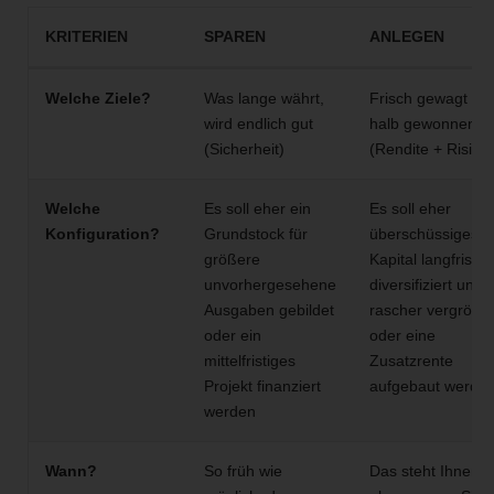
KRITERIEN
SPAREN
ANLEGEN
Welche Ziele?
Was lange währt,
Frisch gewagt ist
wird endlich gut
halb gewonnen
(Sicherheit)
(Rendite + Risiko)
Welche
Es soll eher ein
Es soll eher
Konfiguration?
Grundstock für
überschüssiges
größere
Kapital langfristig
unvorhergesehene
diversifiziert und
Ausgaben gebildet
rascher vergrößer
oder ein
oder eine
mittelfristiges
Zusatzrente
Projekt finanziert
aufgebaut werde
werden
Wann?
So früh wie
Das steht Ihnen fr