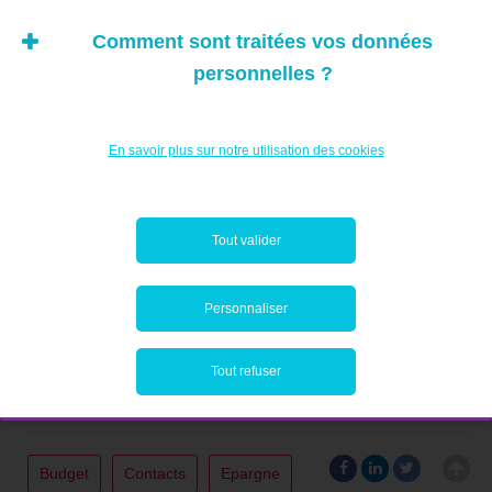
Comment sont traitées vos données
personnelles ?
En savoir plus sur notre utilisation des cookies
Tout valider
Personnaliser
Sur le même sujet:
Epargner? D’abord dans la tête,
puis dans la poche!
ou aussi
Epargner pour vos
Tout refuser
enfants: oui mais comment?
Budget
Contacts
Epargne