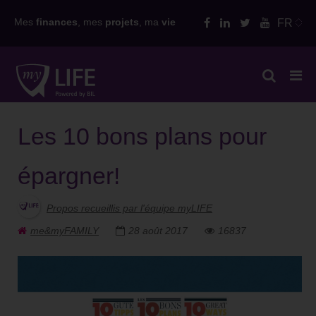
Skip
Mes
finances
, mes
projets
, ma
vie
FR
to
content
Les 10 bons plans pour
épargner!
Propos recueillis par l'équipe myLIFE
me&myFAMILY
28 août 2017
16837