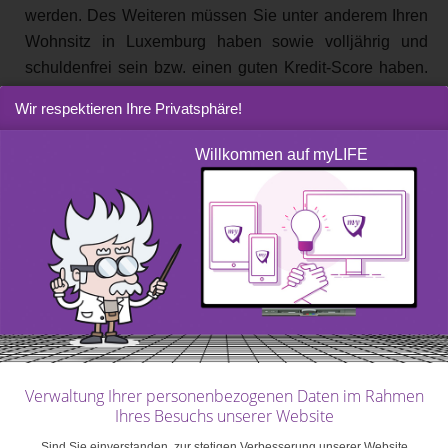
werden. Des Weiteren müssen Sie unter anderem Ihren
Wohnsitz in Luxemburg haben sowie volljährig und
schuldenfrei sein bzw. einen guten Kredit-Score haben.
Vorsicht: Je höher die Bank das mit Ihnen verbundene
Wir respektieren Ihre Privatsphäre!
Risiko einschätzt, desto höhere Zinsen müssen Sie
zahlen, falls Ihr Kredit bewilligt wird.
Willkommen auf myLIFE
Leasing?
Leasing ist eine weitere Möglichkeit, den Kauf eines
Autos zu finanzieren. Dabei mieten Sie im Prinzip das
Auto über einen längeren Zeitraum und haben
(eventuell) auch die Option, es ab einer bestimmten
Laufzeit oder einem bestimmten Kilometerstand zu
kaufen. Die Zahlung erfolgt in Form von monatlichen
Verwaltung Ihrer personenbezogenen Daten im Rahmen
Raten, in denen in manchen Fällen auch die
Ihres Besuchs unserer Website
Wartungskosten für Ihr Auto enthalten sind. Leasing hat
Sind Sie einverstanden, zur stetigen Verbesserung unserer Website