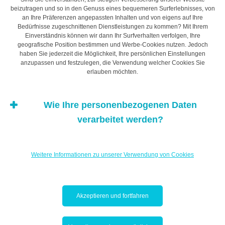
Vor- und Nachteile – es hängt von Ihrer Nutzung des
beizutragen und so in den Genuss eines bequemeren Surferlebnisses, von
an Ihre Präferenzen angepassten Inhalten und von eigens auf Ihre
Autos ab, welche davon für Sie überwiegen.
Bedürfnisse zugeschnittenen Dienstleistungen zu kommen? Mit Ihrem
Einverständnis können wir dann Ihr Surfverhalten verfolgen, Ihre
geografische Position bestimmen und Werbe-Cookies nutzen. Jedoch
In Luxemburg ist Leasing weit verbreitet, insbesondere
haben Sie jederzeit die Möglichkeit, Ihre persönlichen Einstellungen
bei Unternehmen, die Ihren Mitarbeitern diesen Service
anzupassen und festzulegen, die Verwendung welcher Cookies Sie
erlauben möchten.
anbieten. Fragen Sie bei Ihrer Personalabteilung nach,
ob eine solche Option in Ihrem Vertrag und bei Ihrer
Vergütung berücksichtigt werden kann. Daraus können
Wie Ihre personenbezogenen Daten
sich finanzielle Vorteile ergeben, insbesondere da
verarbeitet werden?
zahlreiche Unternehmen häufig Leasing-Pakete mit
äußerst umfangreichem Wartungsservice sowie
Flottenkarten anbieten. In Luxemburg gibt es bestimmte
Weitere Informationen zu unserer Verwendung von Cookies
Institute, die
diese Option auch direkt für
Privatpersonen anbieten
.
Akzeptieren und fortfahren
Achten Sie jedoch