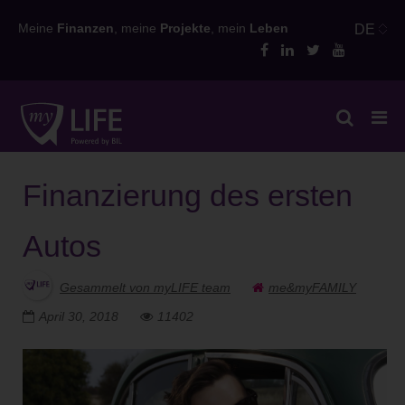
Skip
Meine
Finanzen
, meine
Projekte
, mein
Leben
DE
to
content
Finanzierung des ersten
Autos
Gesammelt von myLIFE team
me&myFAMILY
April 30, 2018
11402