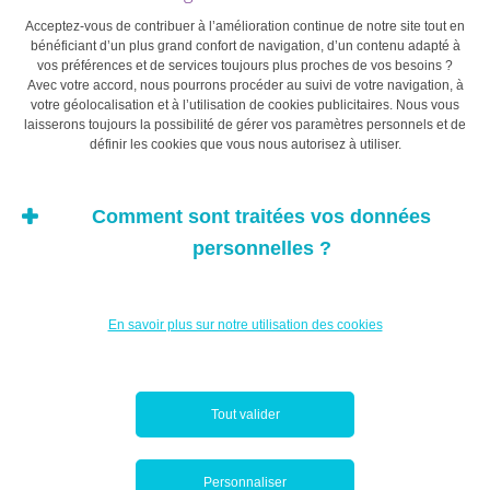
également lui faire regretter davantage les chemins qu’il
Acceptez-vous de contribuer à l’amélioration continue de notre site tout en
n’a pas pris, ou, dans les cas extrêmes, créer un
bénéficiant d’un plus grand confort de navigation, d’un contenu adapté à
sentiment de paralysie.
vos préférences et de services toujours plus proches de vos besoins ?
Avec votre accord, nous pourrons procéder au suivi de votre navigation, à
votre géolocalisation et à l’utilisation de cookies publicitaires. Nous vous
Les enfants peuvent même s’habituer aux signes
laisserons toujours la possibilité de gérer vos paramètres personnels et de
définir les cookies que vous nous autorisez à utiliser.
extérieurs de richesse, un phénomène connu sous le
nom d’adaptation hédonique. Cette théorie soutient que
la plupart des gens ont un niveau de bonheur de base et
Comment sont traitées vos données
reviennent finalement à ce niveau après des
personnelles ?
événements très positifs ou négatifs. Cela implique que
donner une grande richesse aux enfants est peu
susceptible de les rendre réellement plus heureux, et
En savoir plus sur notre utilisation des cookies
peut même les rendre plus vulnérables à la déception
s’ils ne peuvent pas maintenir le mode de vie auquel ils
se sont habitués.
Tout valider
Séparation et isolement
Personnaliser