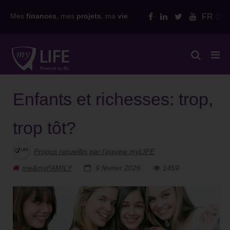
Skip
Mes
finances
, mes
projets
, ma
vie
FR
to
content
Enfants et richesses: trop,
trop tôt?
Propos recueillis par l'équipe myLIFE
me&myFAMILY
9 février 2026
1459