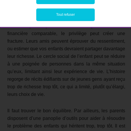
Une richesse importante peut également être source
Tout refuser
d’isolement. Si les amis de votre enfant rencontrent des
difficultés parce qu’ils ne bénéficient pas d’une aide
financière comparable, le privilège peut créer une
fracture. Leurs amis peuvent éprouver du ressentiment,
ou estimer que vos enfants devraient partager davantage
leur richesse. Le cercle social de l’enfant peut se réduire
à une poignée de personnes dans la même situation
qu’eux, limitant ainsi leur expérience de vie. L’histoire
regorge de récits édifiants sur de jeunes gens ayant reçu
trop de richesse trop tôt, ce qui a limité, plutôt qu’élargi,
leurs choix de vie.
Il faut trouver le bon équilibre. Par ailleurs, les parents
disposent d’une panoplie d’outils pour aider à résoudre
le problème des enfants qui héritent trop, trop tôt. Il est