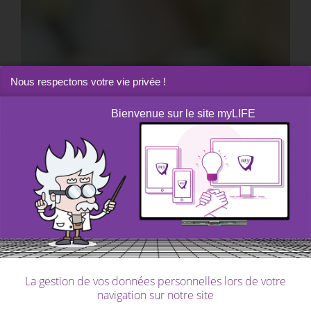
Nous respectons votre vie privée !
Bienvenue sur le site myLIFE
me&myFAMILY
|
Dossier
Dossier «Les enfants et l’argent»
La gestion de vos données personnelles lors de votre
navigation sur notre site