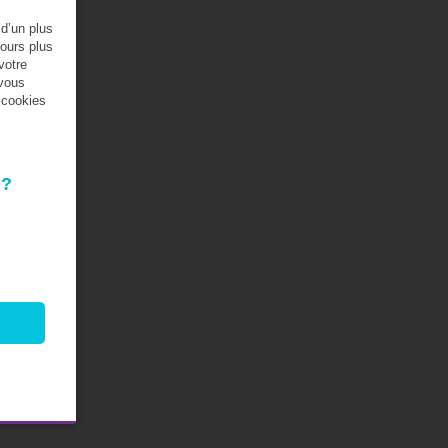
 d’un plus
jours plus
votre
 vous
s cookies
 ?