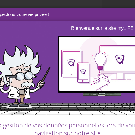
rôlez vos entrées et sorties d’argent. Vous
ectons votre vie privée !
udget qui permettent généralement de recevoir
gories et vous offrent une vision claire de
Bienvenue sur le site myLIFE
dopter
une vue trop rigide de votre budget
.
us vous êtes fixé. Pour vous aider, essayez
flues, pensez aux produits d’occasion et
 «jeunes actifs».
 est important d’apprendre à éviter
tous ces
r de mauvaises raisons.
a gestion de vos données personnelles lors de vot
navigation sur notre site