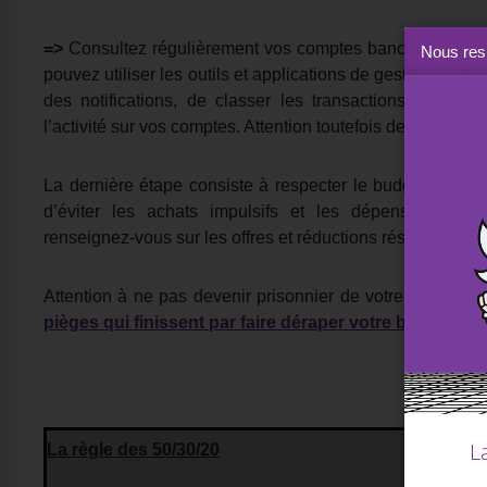
=>
Consultez régulièrement vos comptes bancaires et cont
Nous resp
pouvez utiliser les outils et applications de gestion de b
des notifications, de classer les transactions par caté
l’activité sur vos comptes. Attention toutefois de ne pas a
La dernière étape consiste à respecter le budget que vo
d’éviter les achats impulsifs et les dépenses super
renseignez-vous sur les offres et réductions réservées aux
Attention à ne pas devenir prisonnier de votre budget. Il
pièges qui finissent par faire déraper votre budget
pou
L
La règle des 50/30/20