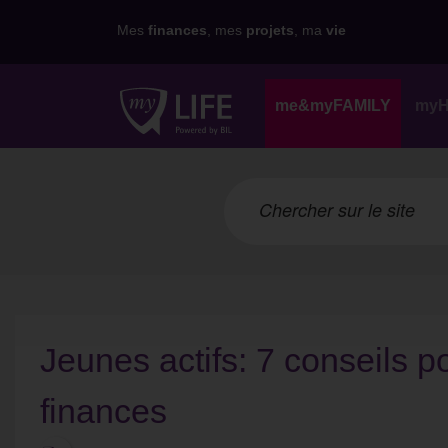
Mes
finances
, mes
projets
, ma
vie
me&myFAMILY
my
Jeunes actifs: 7 conseils p
finances