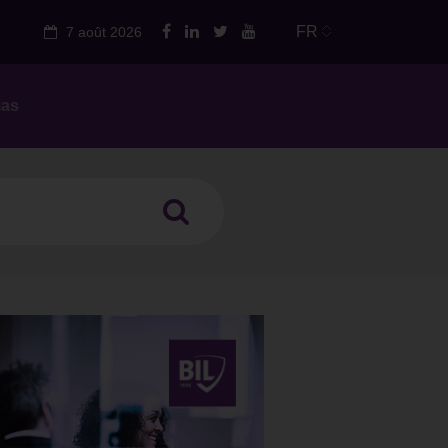
FR
7 août 2026
ias