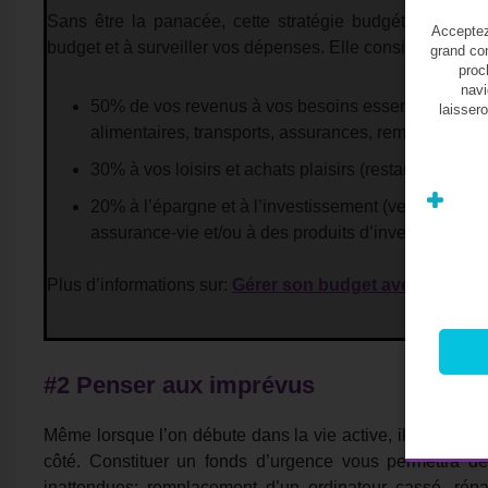
Sans être la panacée, cette stratégie budgétaire peut 
Acceptez-
budget et à surveiller vos dépenses. Elle consiste à allou
grand con
proc
navi
50% de vos revenus à vos besoins essentiels et obli
laissero
alimentaires, transports, assurances, remboursement
30% à vos loisirs et achats plaisirs (restaurants, cin
20% à l’épargne et à l’investissement (versements 
assurance-vie et/ou à des produits d’investissement
Plus d’informations sur:
Gérer son budget avec la règle
#2 Penser aux imprévus
Même lorsque l’on débute dans la vie active, il est possi
côté. Constituer un fonds d’urgence vous permettra d
inattendues: remplacement d’un ordinateur cassé, répa