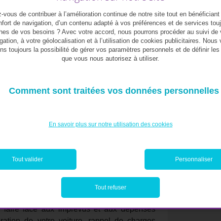
être efficace pour vous aider à gérer votre
vous de contribuer à l’amélioration continue de notre site tout en bénéficiant
er:
fort de navigation, d’un contenu adapté à vos préférences et de services tou
hes de vos besoins ? Avec votre accord, nous pourrons procéder au suivi de 
gation, à votre géolocalisation et à l’utilisation de cookies publicitaires. Nous
gations (loyer, factures, courses
ns toujours la possibilité de gérer vos paramètres personnels et de définir le
que vous nous autorisez à utiliser.
s de prêts, etc.);
émas, vacances, activités culturelles, etc.);
Comment sont traitées vos données personnelles
sur un compte épargne, souscription à une
, remboursement anticipé d’une dette, etc.).
En savoir plus sur notre utilisation des cookies
 des 50/30/20
.
Tout valider
Personnaliser
Tout refuser
ble (et recommandé) de mettre de l’argent de
e faire face aux imprévus et aux dépenses
ration de votre voiture, rappel de charges